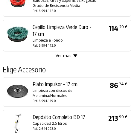
Baldosas, Gres y Superficies Rugosas
Grado de Resistencia Media
Ref. 6.994-112.0
Cepillo Limpieza Verde Duro -
114
20 €
17 cm
Limpieza a Fondo
Ref. 6.994-113.0
Ver mas
Elige Accesorio
Plato Impulsor - 17 cm
86
24 €
Limpieza con discos de
Melamina/Normales
Ref. 6.994-119.0
Depósito Completo BD 17
213
90 €
Capacidad 2,5 litros
Ref. 2.644-023.0