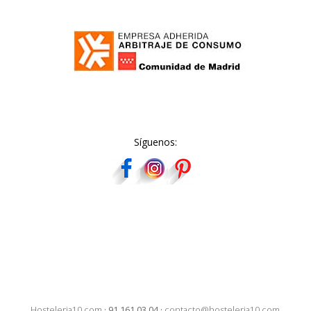
Síguenos:
Hosteleria10.com
·
91 161 03 04
·
contacto@hosteleria10.com