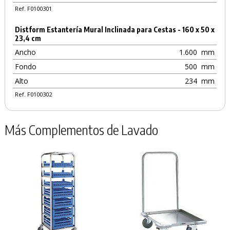
Ref. F0100301
Distform Estantería Mural Inclinada para Cestas - 160 x 50 x
23,4 cm
Ancho
1.600
mm
Fondo
500
mm
Alto
234
mm
Ref. F0100302
Más Complementos de Lavado