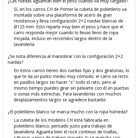
¿Las ruedas aguantan bien el peso cuando va muy cargado?
Sí, en los carros CH de Primer la cubeta de polietileno va
montada sobre una plataforma de acero de gran
resistencia y lleva configuración 2+2 ruedas blancas de
Ø125 mm. Esto reparte muy bien el peso y hace que el
carro responda mejor cuando lo llevas lleno de ropa
mojada, incluso en recorridos largos dentro de la
lavandería.
¿Se nota diferencia al maniobrar con la configuración 2+2
ruedas?
En estos carros tienes dos ruedas fijas y dos giratorias, lo
que te da un punto medio muy cómodo: el carro va recto
en pasillos largos sin hacer "s" todo el rato, pero al
mismo tiempo puedes girar sin pelearte con él en puertas
o zonas más estrechas. Para lavanderías con muchos
desplazamientos largos se agradece bastante.
¿El polietileno blanco se marca mucho con la ropa húmeda?
La cubeta de los modelos CH está fabricada en
polietileno blanco, pensado justo para trabajo de
lavandería. Aguanta bien el roce continuo de toallas,
sábanas y ropa de trabajo mojada. Si se mancha con