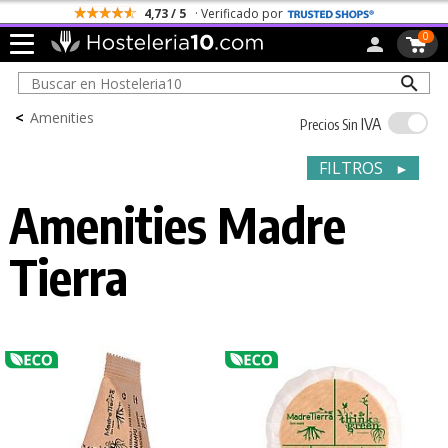
4,73 / 5
· Verificado por
0
<
Amenities
IVA
Precios Sin
FILTROS
►
Amenities Madre
Tierra