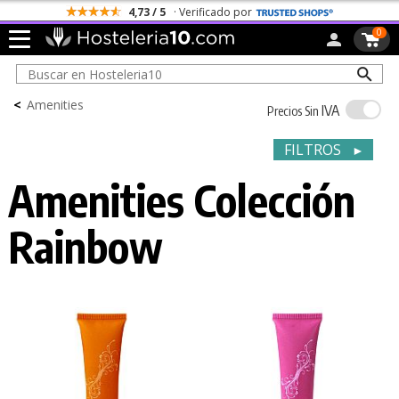
4,73 / 5
· Verificado por
0
<
Amenities
IVA
Precios Sin
FILTROS
►
Amenities Colección
Rainbow