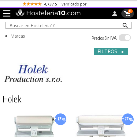
4,73 / 5
· Verificado por
0
<
Marcas
IVA
Precios Sin
FILTROS
►
Holek
- 17%
- 17%