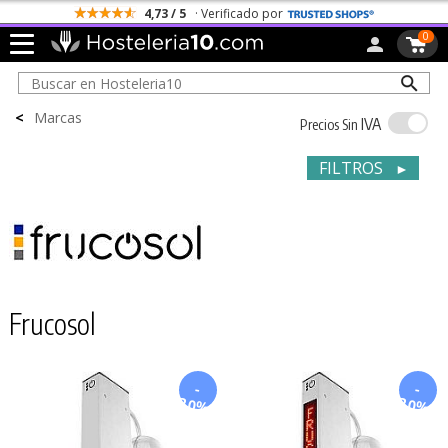
4,73 / 5
· Verificado por
0
<
Marcas
IVA
Precios Sin
FILTROS
►
Frucosol
-
-
20%
20%