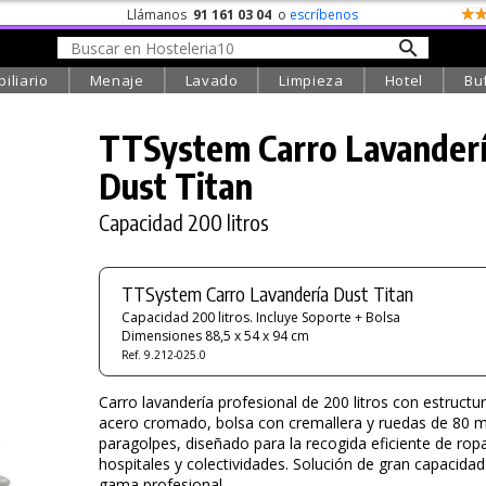
Llámanos
91 161 03 04
o
escríbenos
iliario
Menaje
Lavado
Limpieza
Hotel
Bu
TTSystem Carro Lavander
Dust Titan
Capacidad 200 litros
TTSystem Carro Lavandería Dust Titan
Capacidad 200 litros. Incluye Soporte + Bolsa
Dimensiones 88,5 x 54 x 94 cm
Ref. 9.212-025.0
Carro lavandería profesional de 200 litros con estructu
acero cromado, bolsa con cremallera y ruedas de 80
paragolpes, diseñado para la recogida eficiente de rop
hospitales y colectividades. Solución de gran capacidad
gama profesional.