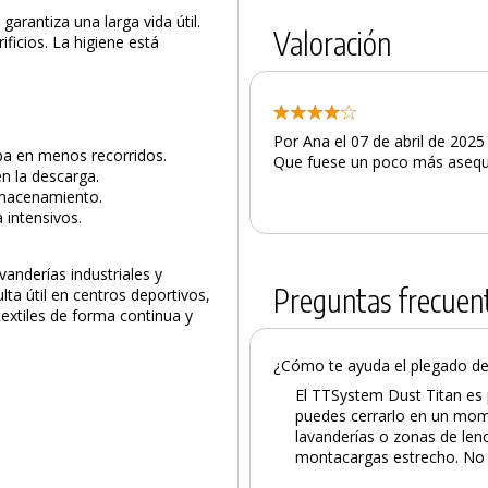
 garantiza una larga vida útil.
Valoración
rificios. La higiene está
Por Ana el 07 de abril de 2025
pa en menos recorridos.
Que fuese un poco más asequ
n la descarga.
lmacenamiento.
 intensivos.
anderías industriales y
Preguntas frecuen
ta útil en centros deportivos,
extiles de forma continua y
¿Cómo te ayuda el plegado del 
El TTSystem Dust Titan es 
puedes cerrarlo en un mome
PRODUCTO AÑADIDO AL CARRITO
lavanderías o zonas de lenc
montacargas estrecho. No 