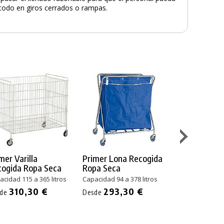
odo en giros cerrados o rampas.
mer Varilla
Primer Lona Recogida
Primer Cuba 
cogida Ropa Seca
Ropa Seca
Ropa Húmed
cidad 115 a 365 litros
Capacidad 94 a 378 litros
Capacidad 200 a
310,30 €
293,30 €
531,30 €
sde
Desde