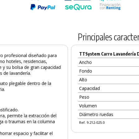
Principales caracter
TTSystem Carro Lavandería D
ro profesional diseñado para
mo hoteles, residencias,
Ancho
le y su bolsa de gran capacidad
Fondo
s de lavandería.
Alto
ato plegable dentro de la
Capacidad
ia.
Peso
Volumen
stificado.
Diámetro ruedas
era, permite la extracción del
tiga o traumas en la columna
Ref. 9.212-025.0
orrar espacio y facilitar el