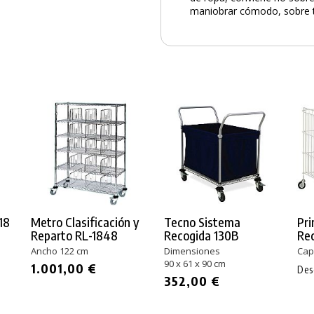
maniobrar cómodo, sobre t
18
Metro Clasificación y
Tecno Sistema
Pri
Reparto RL-1848
Recogida 130B
Re
Ancho 122 cm
Dimensiones
Capa
90 x 61 x 90 cm
1.001,00 €
De
352,00 €