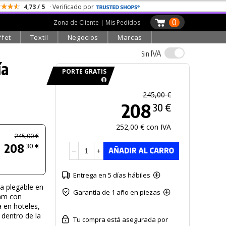
4,73 / 5
· Verificado por
0
Zona de Cliente
|
Mis Pedidos
ffet
Textil
Negocios
Marcas
IVA
Sin
ía
PORTE GRATIS
245,00 €
208
30 €
252,00 € con IVA
245,00 €
208
30 €
–
+
Entrega en 5 días hábiles
ra plegable en
Garantía de 1 año en piezas
 mm con
a en hoteles,
 dentro de la
Tu compra está asegurada por