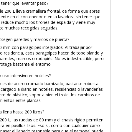
a tener que levantar peso?
 de 200 L lleva cremallera frontal, de forma que abres
ente en el contenedor o en la lavadora sin tener que
to reduce mucho los tirones de espalda y viene muy
ace muchas recogidas seguidas.
otegen paredes y marcos de puerta?
80 mm con paragolpes integrados. Al trabajar por
l o residencia, esos paragolpes hacen de tope blando y
paredes, marcos o rodapiés. No es indestructible, pero
rotege bastante el entorno.
n uso intensivo en hoteles?
an es de acero cromado barnizado, bastante robusta.
cargado a diario en hoteles, residencias o lavanderías
ero de plástico; soporta bien el trote, los cambios de
mientos entre plantas.
 llena hasta 200 litros?
200 L, las ruedas de 80 mm y el chasis rígido permiten
a en pasillos lisos. Eso sí, como con cualquier carro
pasar el llenado razonable para que el personal pueda