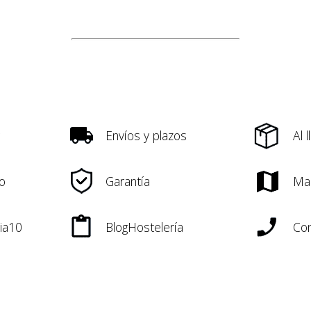
Envíos y plazos
Al 
o
Garantía
Ma
ia10
BlogHostelería
Con