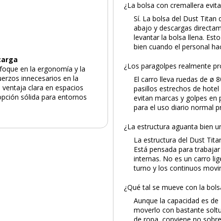
¿La bolsa con cremallera evit
Sí. La bolsa del Dust Titan
abajo y descargas directam
levantar la bolsa llena. Es
bien cuando el personal h
carga
¿Los paragolpes realmente pr
foque en la ergonomía y la
uerzos innecesarios en la
El carro lleva ruedas de ø 
 ventaja clara en espacios
pasillos estrechos de hote
opción sólida para entornos
evitan marcas y golpes en 
para el uso diario normal p
¿La estructura aguanta bien u
La estructura del Dust Tit
Está pensada para trabajar 
internas. No es un carro lig
turno y los continuos movi
¿Qué tal se mueve con la bolsa
Aunque la capacidad es de 
moverlo con bastante soltur
de ropa, conviene no sobre