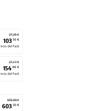
27,25 €
103
56 €
recio del Pack
27,17 €
154
86 €
recio del Pack
635,00 €
603
30 €