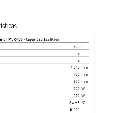
ísticas
arion MGR-135 - Capacidad 255 litros
255
l
2
2
1.345
mm
700
mm
850
mm
502
W
290
W
-2 a +8
ºC
R-290