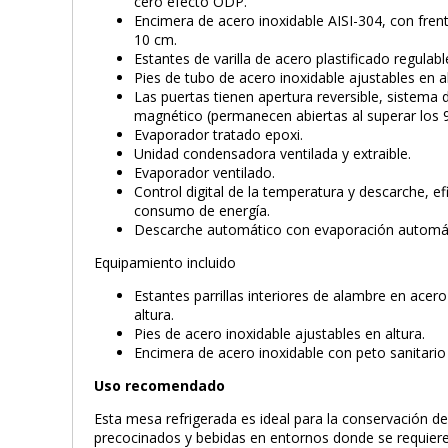
cero efecto ODP.
Encimera de acero inoxidable AISI-304, con frent
10 cm.
Estantes de varilla de acero plastificado regulabl
Pies de tubo de acero inoxidable ajustables en a
Las puertas tienen apertura reversible, sistema 
magnético (permanecen abiertas al superar los 9
Evaporador tratado epoxi.
Unidad condensadora ventilada y extraible.
Evaporador ventilado.
Control digital de la temperatura y descarche, efi
consumo de energía.
Descarche automático con evaporación automát
Equipamiento incluido
Estantes parrillas interiores de alambre en acero
altura.
Pies de acero inoxidable ajustables en altura.
Encimera de acero inoxidable con peto sanitario
Uso recomendado
Esta mesa refrigerada es ideal para la conservación d
precocinados y bebidas en entornos donde se requiere