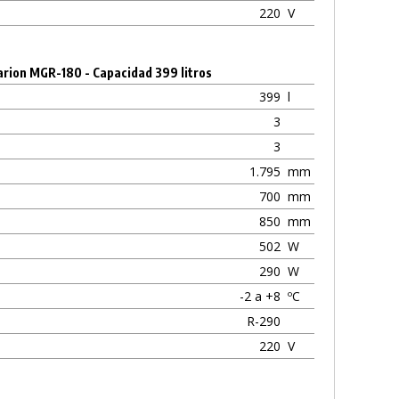
220
V
arion MGR-180 - Capacidad 399 litros
399
l
3
3
1.795
mm
700
mm
850
mm
502
W
290
W
-2 a +8
ºC
R-290
220
V