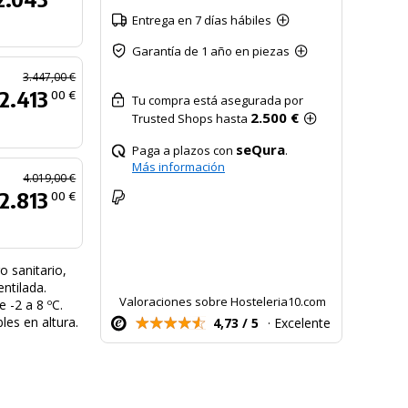
Entrega en 7 días hábiles
Garantía de 1 año en piezas
3.447,00 €
2.413
00 €
Tu compra está asegurada por
2.500 €
Trusted Shops hasta
seQura
Paga a plazos con
.
Más información
4.019,00 €
2.813
00 €
o sanitario,
ntilada.
Valoraciones sobre Hosteleria10.com
e -2 a 8 ºC.
les en altura.
4,73 / 5
· Excelente