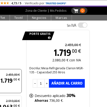
4,73 / 5
· Verificado por
0
Zona de Cliente
|
Mis Pedidos
ffet
Textil
Negocios
Marcas
IVA
Sin
PORTE GRATIS
2.455,00 €
1.719
00 €
2.080,00 € con IVA
Docriluc Mesa Refrigerada Clarion MGR-
135 - Capacidad 255 litros
2.455,00 €
1.719
00 €
–
+
30%
Descuento aplicado
.
Ahorras
736,00 €.
2.919,00 €
2.043
00 €