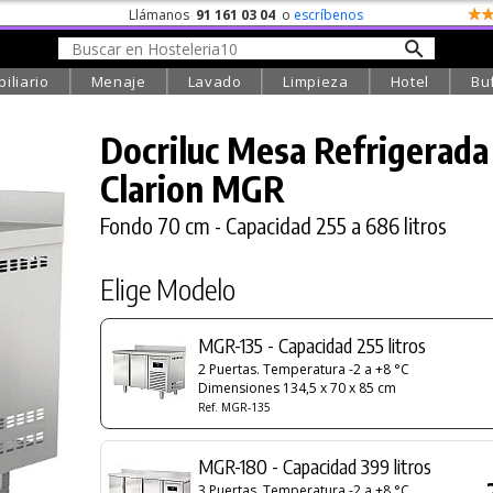
Llámanos
91 161 03 04
o
escríbenos
iliario
Menaje
Lavado
Limpieza
Hotel
Bu
Docriluc Mesa Refrigerada
Clarion MGR
Fondo 70 cm - Capacidad 255 a 686 litros
Elige Modelo
MGR-135 - Capacidad 255 litros
2 Puertas. Temperatura -2 a +8 °C
Dimensiones 134,5 x 70 x 85 cm
Ref. MGR-135
MGR-180 - Capacidad 399 litros
3 Puertas. Temperatura -2 a +8 °C