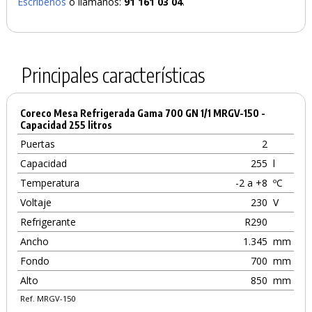
Escríbenos
o llámanos:
91 161 03 04
.
Principales características
Coreco Mesa Refrigerada Gama 700 GN 1/1 MRGV-150 -
Capacidad 255 litros
Puertas
2
Capacidad
255
l
Temperatura
-2 a +8
ºC
Voltaje
230
V
Refrigerante
R290
Ancho
1.345
mm
Fondo
700
mm
Alto
850
mm
Ref. MRGV-150