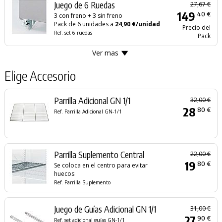
Juego de 6 Ruedas
27,67 €
149
40 €
3 con freno + 3 sin freno
Pack de 6 unidades a
24,90 €/unidad
Precio del
Ref. set 6 ruedas
Pack
Ver mas
Elige Accesorio
Parrilla Adicional GN 1/1
32,00 €
28
80 €
Ref. Parrilla Adicional GN-1/1
Parrilla Suplemento Central
22,00 €
19
80 €
Se coloca en el centro para evitar
huecos
Ref. Parrilla Suplemento
Juego de Guías Adicional GN 1/1
31,00 €
27
90 €
Ref. set adicional guías GN-1/1