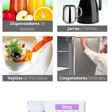
Dispensadores
de
Jarras
y Termos
Bebidas
Vajillas
de Porcelana
Congeladores
Verticales