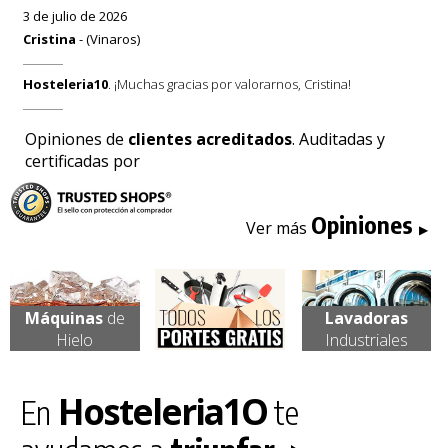
3 de julio de 2026
Cristina
- (Vinaros)
Hosteleria10
. ¡Muchas gracias por valorarnos, Cristina!
Opiniones de
clientes acreditados
. Auditadas y
certificadas por
Opiniones
Ver más
▶
Máquinas
de
Lavadoras
Hielo
Industriales
Hosteleria
1
O
En
te