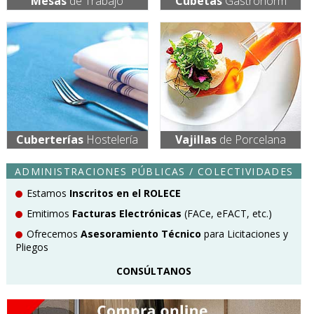
Mesas
de Trabajo
Cubetas
Gastronorm
Cuberterías
Hostelería
Vajillas
de Porcelana
ADMINISTRACIONES PÚBLICAS / COLECTIVIDADES
Estamos
Inscritos en el ROLECE
Emitimos
Facturas Electrónicas
(FACe, eFACT, etc.)
Ofrecemos
Asesoramiento Técnico
para Licitaciones y
Pliegos
CONSÚLTANOS